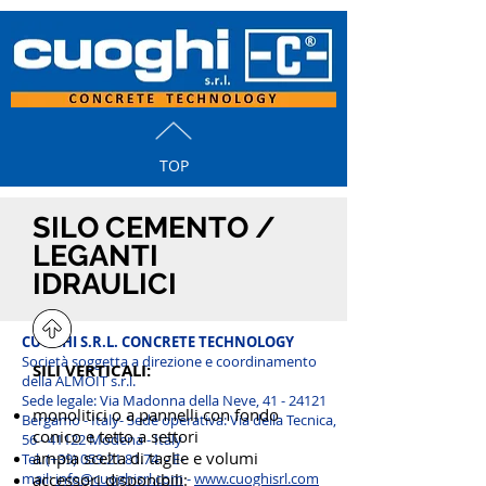
TOP
SILO CEMENTO /
LEGANTI
IDRAULICI
CUOGHI S.R.L. CONCRETE TECHNOLOGY
Società soggetta a direzione e coordinamento
SILI VERTICALI:
della ALMOIT s.r.l.
Sede legale: Via Madonna della Neve, 41 - 24121
monolitici o a pannelli con fondo
Bergamo - Italy-
Sede operativa: Via della Tecnica,
conico e tetto a settori
56 - 41122 Modena - Italy
ampia scelta di taglie e volumi
Tel. (+39)
059.21.81.74
- E-
mail:
accessori disponibili:
info@cuoghisrl.com
-
www.cuoghisrl.com