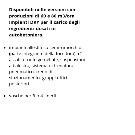
Disponibili nelle versioni con
produzioni di 60 e 80 m3/ora
Impianti DRY per il carico degli
ingredienti dosati in
autobetoniera.
impianti allestiti su semi-rimorchio
(parte integrante della fornitura) a 2
assali a ruote gemellate, sospensioni
a balestra, sistema di frenatura
pneumatico, freno di
stazionamento, gruppi ottici
posteriori.
vasche per 3 o 4 inerti
stoccaggio inerti 40/60 m3.
sistemi d pesatura ad alta precisione
con celle di carico per inerti e
cemento