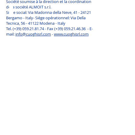
Société soumise à la direction et la coordination
de la société ALMOIT s.r.l.
Siège social: Via Madonna della Neve, 41 - 24121
Bergamo - Italy- Siège opérationnel: Via Della
Tecnica, 56 - 41122 Modena - Italy
Tel. (+39)
059.21.81.74
- Fax (+39)
059.21.46.36
- E-
mail:
info@cuoghisrl.com
-
www.cuoghisrl.com