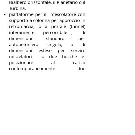
Bialbero orizzontale, il Planetario o il
Turbina.
piattaforme per il mescolatore con
supporto a colonna per approccio in
retromarcia, o a portale (tunnel)
interamente percorribile , di
dimensioni standard per
autobetoniera singola, o di
dimensioni estese per servire
miscelatori a due bocche e
posizionare al carico
contemporaneamente due
autobetoniere
tutte le dotazioni di sicurezza per
ottemperare alle normative di
riferimento, includenti reti di
protezione , recinzioni lucchettate,
sistemi di sezionamento con
trasferimento di chiave su botole di
ispezione e passi d'uomo, funi di
arresto di emergenza per i nastri
trasportatori, pulsanti di arresto
generale