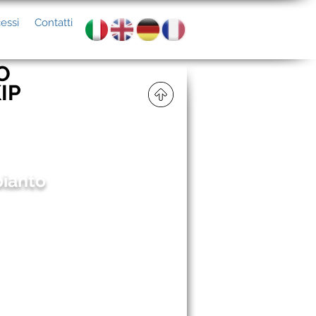
essi
Contatti
O
IP
pianto