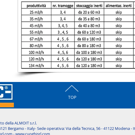
TOP
o della ALMOIT s.r.l.
4121 Bergamo - Italy-
Sede operativa: Via della Tecnica, 56 - 41122 Modena - I
srl.com
-
www.cuoghisrl.com